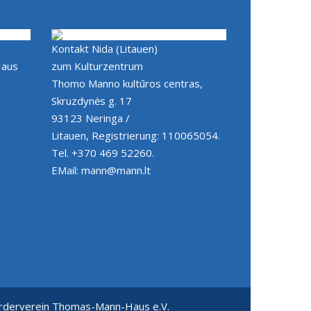
Kontakt Nida (Litauen)
Haus
zum Kulturzentrum
Thomo Manno kultūros centras,
Skruzdynės g. 17
93123 Neringa /
Litauen, Registrierung: 110065054.
Tel. +370 469 52260.
EMail: mann@mann.lt
rderverein Thomas-Mann-Haus e.V.