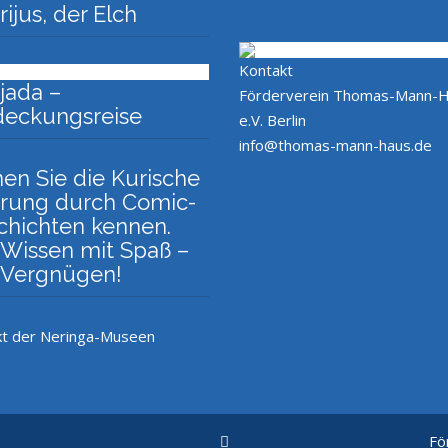
ijus, der Elch
Kontakt
jada –
Förderverein Thomas-Mann-
deckungsreise
e.V. Berlin
info@thomas-mann-haus.de
en Sie die Kurische
rung durch Comic-
chichten kennen.
 Wissen mit Spaß –
l Vergnügen!
kt der Neringa-Museen
Fö