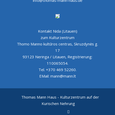
info@thomas-mann-haus.de
Kontakt Nida (Litauen)
zum Kulturzentrum
Thomo Manno kultūros centras, Skruzdynės g.
17
93123 Neringa / Litauen, Registrierung:
110065054.
Tel. +370 469 52260.
EMail: mann@mann.lt
Thomas Mann Haus - Kulturzentrum auf der
Kurischen Nehrung