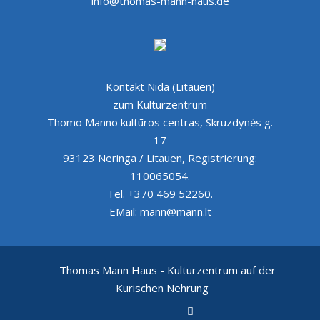
info@thomas-mann-haus.de
Kontakt Nida (Litauen)
zum Kulturzentrum
Thomo Manno kultūros centras, Skruzdynės g.
17
93123 Neringa / Litauen, Registrierung:
110065054.
Tel. +370 469 52260.
EMail: mann@mann.lt
Thomas Mann Haus - Kulturzentrum auf der
Kurischen Nehrung