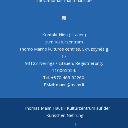
info@thomas-mann-haus.de
Kontakt Nida (Litauen)
zum Kulturzentrum
Thomo Manno kultūros centras, Skruzdynės g.
17
93123 Neringa / Litauen, Registrierung:
110065054.
Tel. +370 469 52260.
EMail: mann@mann.lt
Thomas Mann Haus - Kulturzentrum auf der
Kurischen Nehrung