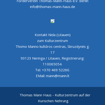
Förderverein Thomas-Mann-Haus e.V. Berlin
info@thomas-mann-haus.de
Kontakt Nida (Litauen)
zum Kulturzentrum
Thomo Manno kultūros centras, Skruzdynės g.
17
93123 Neringa / Litauen, Registrierung:
110065054.
Tel. +370 469 52260.
EMail: mann@mann.lt
Thomas Mann Haus - Kulturzentrum auf der
Kurischen Nehrung