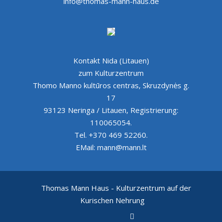
info@thomas-mann-haus.de
Kontakt Nida (Litauen)
zum Kulturzentrum
Thomo Manno kultūros centras, Skruzdynės g.
17
93123 Neringa / Litauen, Registrierung:
110065054.
Tel. +370 469 52260.
EMail: mann@mann.lt
Thomas Mann Haus - Kulturzentrum auf der
Kurischen Nehrung