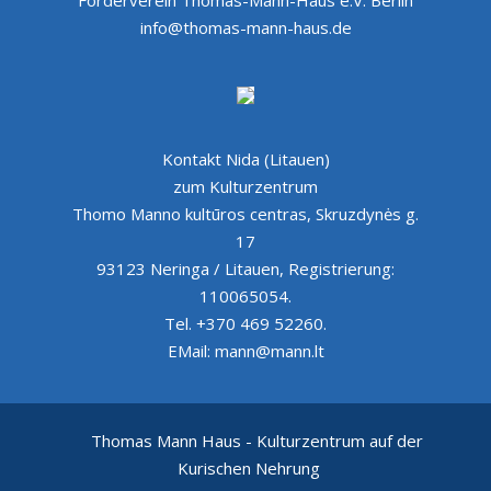
Förderverein Thomas-Mann-Haus e.V. Berlin
info@thomas-mann-haus.de
Kontakt Nida (Litauen)
zum Kulturzentrum
Thomo Manno kultūros centras, Skruzdynės g.
17
93123 Neringa / Litauen, Registrierung:
110065054.
Tel. +370 469 52260.
EMail: mann@mann.lt
Thomas Mann Haus - Kulturzentrum auf der
Kurischen Nehrung